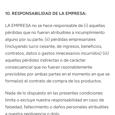
CONDICIONES GENERALES DE VENTA
PLATAFORMA DE RESOLUCIÓN DE LITIGIOS EN
LÍNEA
10. RESPONSABILIDAD DE LA EMPRESA:
LA EMPRESA no se hace responsable de (i) aquellas
REGÍSTRATE PARA RECIBIR
pérdidas que no fueran atribuibles a incumplimiento
ACTUALIZACIONES
alguno por su parte, (ii) pérdidas empresariales
(incluyendo lucro cesante, de ingresos, beneficios,
Promociones, nuevos productos y ventas.
contratos, datos o gastos innecesarios incurridos) (iii)
Directamente a tu bandeja de entrada.
aquellas pérdidas indirectas o de carácter
consecuencial que no fueran razonablemente
SUSCRIBIRSE
previsibles por ambas partes en el momento en que se
formalizó el contrato de compra de los productos.
Nada de lo dispuesto en las presentes condiciones
Derechos de autor © 2026,
Active ProResolve
.
limita o excluye nuestra responsabilidad en caso de
Tecnología de Shopify
falsedad, fallecimiento o daños personales atribuibles
a nuestra negligencia o dolo.