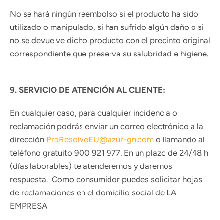
No se hará ningún reembolso si el producto ha sido
utilizado o manipulado, si han sufrido algún daño o si
no se devuelve dicho producto con el precinto original
correspondiente que preserva su salubridad e higiene.
9. SERVICIO DE ATENCIÓN AL CLIENTE:
En cualquier caso, para cualquier incidencia o
reclamación podrás enviar un correo electrónico a la
INICIO
PRODUCTO
QUIENES SOMOS
BLOG
dirección
ProResolveEU@azur-gn.com
o llamando al
CONTACTO
teléfono gratuito 900 921 977. En un plazo de 24/48 h
(días laborables) te atenderemos y daremos
AVISO LEGAL
POLÍTICA DE PRIVACIDAD
respuesta. Como consumidor puedes solicitar hojas
POLÍTICA DE COOKIES
de reclamaciones en el domicilio social de LA
TÉRMINOS Y CONDICIONES DE USO DE LA WEB
EMPRESA