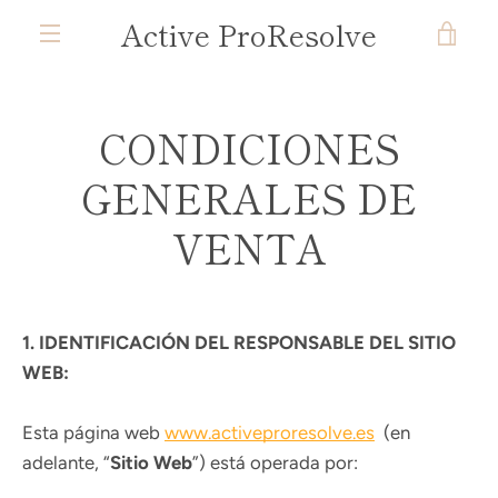
Ir
Active ProResolve
VER
directamente
MENÚ
al
CAR
contenido
CONDICIONES
GENERALES DE
VENTA
1. IDENTIFICACIÓN DEL RESPONSABLE DEL SITIO
WEB:
Esta página web
www.activeproresolve.es
(en
adelante, “
Sitio Web
”) está operada por: