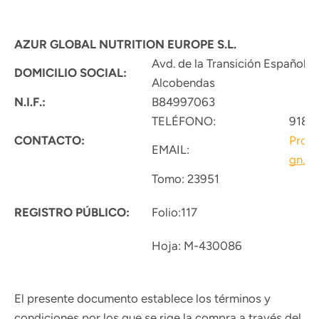
AZUR GLOBAL NUTRITION EUROPE S.L.
Avd. de la Transición Española,
DOMICILIO SOCIAL:
Alcobendas
N.I.F.:
B84997063
TELÉFONO:
9180
CONTACTO:
BUSCAR
ProR
EMAIL:
gn.c
Tomo: 23951
REGISTRO PÚBLICO:
Folio:117
Hoja: M-430086
El presente documento establece los términos y
condiciones por los que se rige la compra a través del