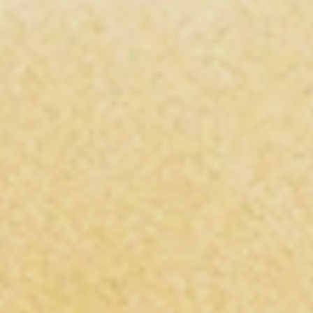
CONTACTO
AVISO LEGAL
POLÍTICA DE PRIVACIDAD
POLÍTICA DE COOKIES
TÉRMINOS Y CONDICIONES DE USO DE LA WEB
CONDICIONES GENERALES DE VENTA
PLATAFORMA DE RESOLUCIÓN DE LITIGIOS EN
LÍNEA
REGÍSTRATE PARA RECIBIR
ACTUALIZACIONES
Promociones, nuevos productos y ventas.
Directamente a tu bandeja de entrada.
SUSCRIBIRSE